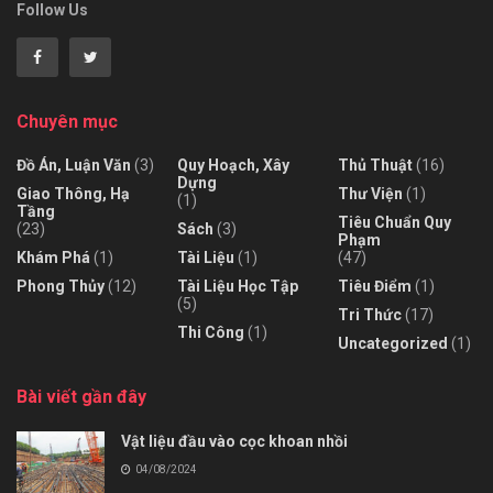
Follow Us
Chuyên mục
Đồ Án, Luận Văn
(3)
Quy Hoạch, Xây
Thủ Thuật
(16)
Dựng
Giao Thông, Hạ
Thư Viện
(1)
(1)
Tầng
Tiêu Chuẩn Quy
(23)
Sách
(3)
Phạm
Khám Phá
(1)
Tài Liệu
(1)
(47)
Phong Thủy
(12)
Tài Liệu Học Tập
Tiêu Điểm
(1)
(5)
Tri Thức
(17)
Thi Công
(1)
Uncategorized
(1)
Bài viết gần đây
Vật liệu đầu vào cọc khoan nhồi
04/08/2024