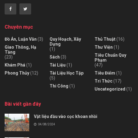
Chuyên mục
Đồ Án, Luận Văn
(3)
Quy Hoạch, Xây
Thủ Thuật
(16)
Dựng
Giao Thông, Hạ
Thư Viện
(1)
(1)
Tầng
Tiêu Chuẩn Quy
(23)
Sách
(3)
Phạm
Khám Phá
(1)
Tài Liệu
(1)
(47)
Phong Thủy
(12)
Tài Liệu Học Tập
Tiêu Điểm
(1)
(5)
Tri Thức
(17)
Thi Công
(1)
Uncategorized
(1)
Bài viết gần đây
Vật liệu đầu vào cọc khoan nhồi
04/08/2024