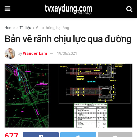
Home
Tài liệu
Giao thông, hạ tầng
Bản vẽ rãnh chịu lực qua đường
by
Wander Lam
19/06/2021
677