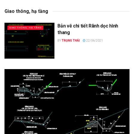
Giao thông, hạ tầng
Bản vẽ chi tiết Rãnh dọc hình
GIAO THÔNG, HẠ TẦNG
thang
BY
TRỌNG THÁI
22/06/2021