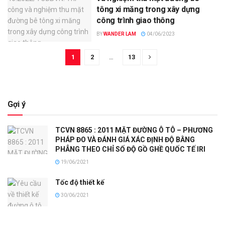
tông xi măng trong xây dựng
công trình giao thông
BY
WANDER LAM
04/06/2023
1
2
…
13
Gợi ý
TCVN 8865 : 2011 MẶT ĐƯỜNG Ô TÔ – PHƯƠNG
PHÁP ĐO VÀ ĐÁNH GIÁ XÁC ĐỊNH ĐỘ BẰNG
PHẲNG THEO CHỈ SỐ ĐỘ GỒ GHỀ QUỐC TẾ IRI
19/06/2021
Tốc độ thiết kế
30/06/2021