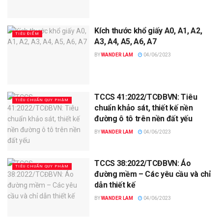
Kích thước khổ giấy A0, A1, A2,
TIÊU ĐIỂM
A3, A4, A5, A6, A7
BY
WANDER LAM
04/06/2023
TCCS 41:2022/TCĐBVN: Tiêu
TIÊU CHUẨN QUY PHẠM
chuẩn khảo sát, thiết kế nền
đường ô tô trên nền đất yếu
BY
WANDER LAM
04/06/2023
TCCS 38:2022/TCĐBVN: Áo
TIÊU CHUẨN QUY PHẠM
đường mềm – Các yêu cầu và chỉ
dẫn thiết kế
BY
WANDER LAM
04/06/2023