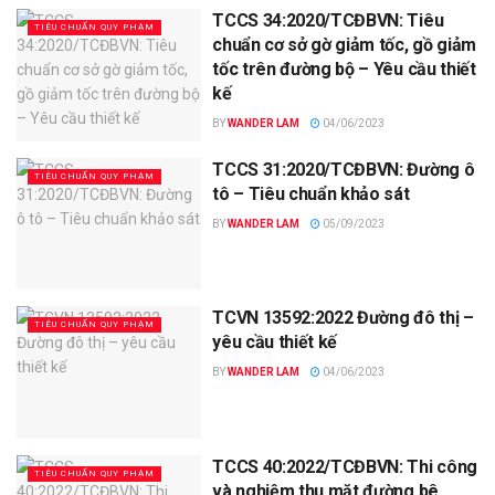
TCCS 34:2020/TCĐBVN: Tiêu
TIÊU CHUẨN QUY PHẠM
chuẩn cơ sở gờ giảm tốc, gồ giảm
tốc trên đường bộ – Yêu cầu thiết
kế
BY
WANDER LAM
04/06/2023
TCCS 31:2020/TCĐBVN: Đường ô
TIÊU CHUẨN QUY PHẠM
tô – Tiêu chuẩn khảo sát
BY
WANDER LAM
05/09/2023
TCVN 13592:2022 Đường đô thị –
TIÊU CHUẨN QUY PHẠM
yêu cầu thiết kế
BY
WANDER LAM
04/06/2023
TCCS 40:2022/TCĐBVN: Thi công
TIÊU CHUẨN QUY PHẠM
và nghiệm thu mặt đường bê