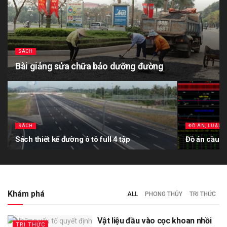
SÁCH
Bài giảng sửa chữa bảo dưỡng đường
SÁCH
ĐỒ ÁN, LUẬN 
Sách thiết kế đường ô tô full 4 tập
Đồ án cầu b
Khám phá
ALL
PHONG THỦY
TRI THỨC
Vật liệu đầu vào cọc khoan nhồi
TRI THỨC