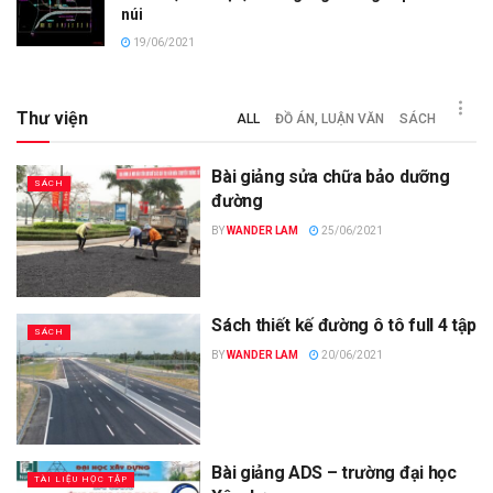
núi
19/06/2021
Thư viện
ALL
ĐỒ ÁN, LUẬN VĂN
SÁCH
Bài giảng sửa chữa bảo dưỡng
SÁCH
đường
BY
WANDER LAM
25/06/2021
Sách thiết kế đường ô tô full 4 tập
SÁCH
BY
WANDER LAM
20/06/2021
Bài giảng ADS – trường đại học
TÀI LIỆU HỌC TẬP