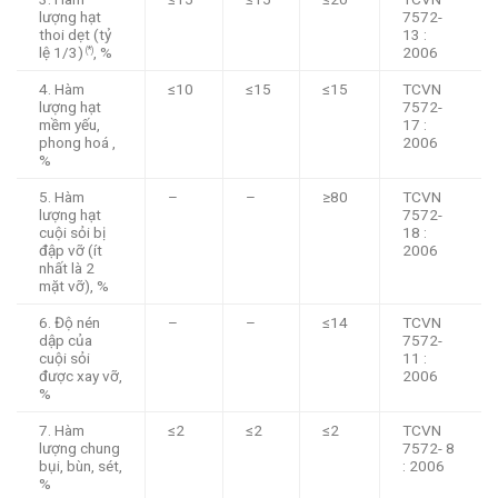
lượng hạt
7572-
thoi dẹt (tỷ
13 :
lệ 1/3)
, %
2006
(*)
4. Hàm
≤10
≤15
≤15
TCVN
lượng hạt
7572-
mềm yếu,
17 :
phong hoá ,
2006
%
5. Hàm
–
–
≥80
TCVN
lượng hạt
7572-
cuội sỏi bị
18 :
đập vỡ (ít
2006
nhất là 2
mặt vỡ), %
6. Độ nén
–
–
≤14
TCVN
dập của
7572-
cuội sỏi
11 :
được xay vỡ,
2006
%
7. Hàm
≤2
≤2
≤2
TCVN
lượng chung
7572- 8
bụi, bùn, sét,
: 2006
%