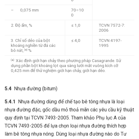
– 0,075 mm
70÷10
0
2. Độ ẩm, %
≤ 1,0
TCVN 7572-7:
2006
3. Chỉ số dẻo của bột
≤ 4,0
TCVN 4197-
khoáng nghiền từ đá các
1995
bô nát,
*
%
(
)
*
Xác định giới hạn chảy theo phương pháp Casagrande. Sử
(
) :
dụng phần bột khoáng lọt qua sàng lưới mắt vuông kích cỡ
0,425 mm để thử nghiệm giới hạn chảy, giới hạn dẻo.
5.4
Nhựa đường (bitum)
5.4.1
Nhựa đường dùng để chế tạo bê tông nhựa là loại
nhựa đường đặc, gốc dầu mỏ thoả mãn các yêu cầu kỹ thuật
quy định tại TCVN 7493-2005. Tham khảo Phụ lục A của
TCVN 7493-2005 để lựa chọn loại nhựa đường thích hợp
làm bê tông nhựa nóng. Dùng loại nhựa đường nào do Tư