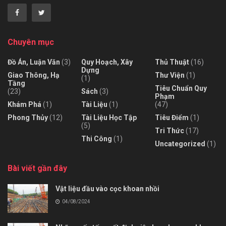
Chuyên mục
Đồ Án, Luận Văn
(3)
Quy Hoạch, Xây
Thủ Thuật
(16)
Dựng
Giao Thông, Hạ
Thư Viện
(1)
(1)
Tầng
Tiêu Chuẩn Quy
(23)
Sách
(3)
Phạm
Khám Phá
(1)
Tài Liệu
(1)
(47)
Phong Thủy
(12)
Tài Liệu Học Tập
Tiêu Điểm
(1)
(5)
Tri Thức
(17)
Thi Công
(1)
Uncategorized
(1)
Bài viết gần đây
Vật liệu đầu vào cọc khoan nhồi
04/08/2024