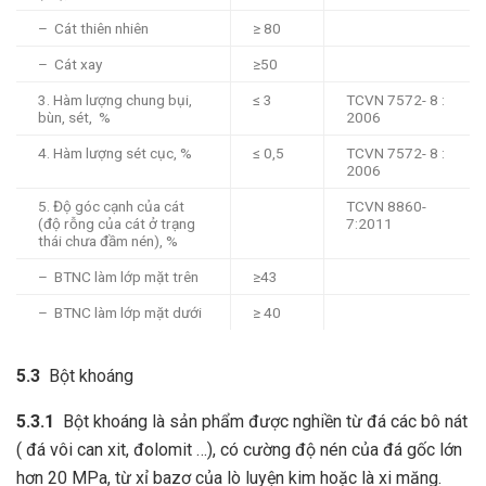
– Cát thiên nhiên
≥ 80
– Cát xay
≥50
3. Hàm lượng chung bụi,
≤ 3
TCVN 7572- 8 :
bùn, sét, %
2006
4. Hàm lượng sét cục, %
≤ 0,5
TCVN 7572- 8 :
2006
5. Độ góc cạnh của cát
TCVN 8860-
(độ rỗng của cát ở trạng
7:2011
thái chưa đầm nén), %
– BTNC làm lớp mặt trên
≥43
– BTNC làm lớp mặt dưới
≥ 40
5.3
Bột khoáng
5.3.1
Bột khoáng là sản phẩm được nghiền từ đá các bô nát
( đá vôi can xit, đolomit …), có cường độ nén của đá gốc lớn
hơn 20 MPa, từ xỉ bazơ của lò luyện kim hoặc là xi măng.