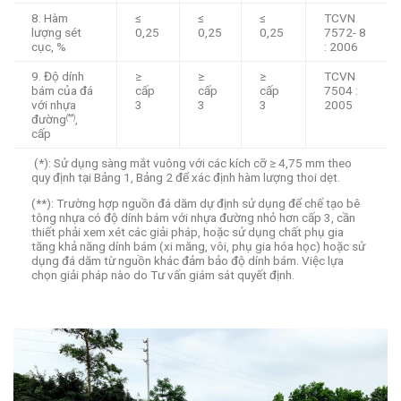
8. Hàm
≤
≤
≤
TCVN
lượng sét
0,25
0,25
0,25
7572- 8
cục, %
: 2006
9. Độ dính
≥
≥
≥
TCVN
bám của đá
cấp
cấp
cấp
7504 :
với nhựa
3
3
3
2005
đường
,
(**)
cấp
(*): Sử dụng sàng mắt vuông với các kích cỡ ≥ 4,75 mm theo
quy định tại Bảng 1, Bảng 2 để xác định hàm lượng thoi dẹt.
(**): Trường hợp nguồn đá dăm dự định sử dụng để chế tạo bê
tông nhựa có độ dính bám với nhựa đường nhỏ hơn cấp 3, cần
thiết phải xem xét các giải pháp, hoặc sử dụng chất phụ gia
tăng khả năng dính bám (xi măng, vôi, phụ gia hóa học) hoặc sử
dụng đá dăm từ nguồn khác đảm bảo độ dính bám. Việc lựa
chọn giải pháp nào do Tư vấn giám sát quyết định.