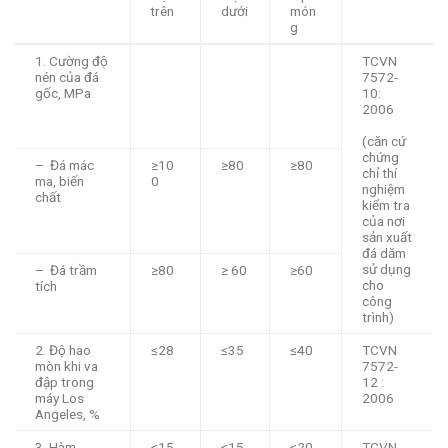
trên
dưới
món
g
1. Cường độ
TCVN
nén của đá
7572-
gốc, MPa
10:
2006
(căn cứ
chứng
– Đá mác
≥10
≥80
≥80
chỉ thí
ma, biến
0
nghiệm
chất
kiểm tra
của nơi
sản xuất
đá dăm
sử dụng
– Đá trầm
≥80
≥ 60
≥60
cho
tích
công
trình)
2. Độ hao
≤28
≤35
≤40
TCVN
mòn khi va
7572-
đập trong
12 :
máy Los
2006
Angeles, %
3. Hàm
≤15
≤15
≤20
TCVN