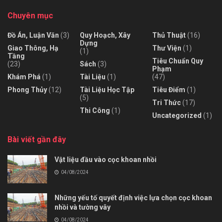
Chuyên mục
Đồ Án, Luận Văn
(3)
Quy Hoạch, Xây
Thủ Thuật
(16)
Dựng
Giao Thông, Hạ
Thư Viện
(1)
(1)
Tầng
Tiêu Chuẩn Quy
(23)
Sách
(3)
Phạm
Khám Phá
(1)
Tài Liệu
(1)
(47)
Phong Thủy
(12)
Tài Liệu Học Tập
Tiêu Điểm
(1)
(5)
Tri Thức
(17)
Thi Công
(1)
Uncategorized
(1)
Bài viết gần đây
Vật liệu đầu vào cọc khoan nhồi
04/08/2024
Những yếu tố quyết định việc lựa chọn cọc khoan
nhồi và tường vây
04/08/2024