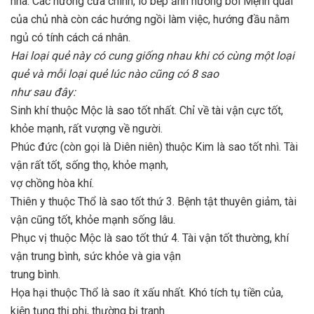
nhà.
Các hướng cửa chính, lò bếp ảnh hưởng bởi Mệnh quái
của chủ nhà còn các hướng ngồi làm việc, hướng đầu nằm
ngủ có tính cách cá nhân.
Hai loại quẻ này có cung giống nhau khi có cùng một loại
quẻ và mỗi loại quẻ lúc nào cũng có 8 sao
như sau đây:
Sinh khí thuộc Mộc là sao tốt nhất. Chỉ về tài vận cực tốt,
khỏe mạnh, rất vượng về người.
Phúc đức (còn gọi là Diên niên) thuộc Kim là sao tốt nhì. Tài
vận rất tốt, sống thọ, khỏe mạnh,
vợ chồng hòa khí.
Thiên y thuộc Thổ là sao tốt thứ 3. Bệnh tật thuyên giảm, tài
vận cũng tốt, khỏe mạnh sống lâu.
Phục vị thuộc Mộc là sao tốt thứ 4. Tài vận tốt thường, khí
vận trung bình, sức khỏe và gia vận
trung bình.
Họa hại thuộc Thổ là sao ít xấu nhất. Khó tích tụ tiền của,
kiện tụng thị phi, thường bị tranh