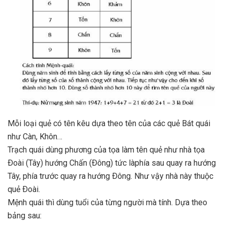
Mỗi loại quẻ có tên kêu dựa theo tên của các quẻ Bát quái
như Càn, Khôn…
Trạch quái dùng phương của tọa làm tên quẻ như nhà tọa
Ðoài (Tâ
y) hướng Chấn (Ðông) tức làphía sau quay ra hướng
Tây, phía trước quay ra hướng Ðông. Nh
ư
vậy nhà này thuộc
quẻ Ðoài.
Mệnh quái thì dùng tuổi của từng người mà tính. Dựa theo
bảng sau
: