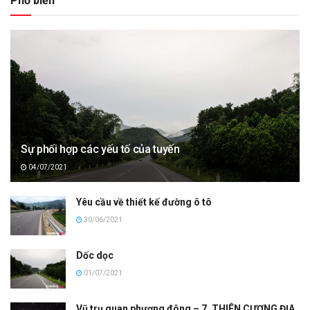
Phổ biến
Sự phối hợp các yếu tố của tuyến
04/07/2021
Yêu cầu về thiết kế đường ô tô
30/06/2021
Dốc dọc
01/07/2021
Vũ trụ quan phương đông – 7. THIÊN CƯƠNG ĐỊA