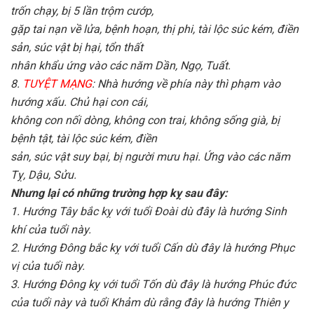
trốn chạy, bị 5 lần trộm cướp,
gặp tai nạn về lửa, bệnh hoạn, thị phi, tài lộc súc kém, điền
sản, súc vật bị hại, tổn thất
nhân khẩu ứng vào các năm Dần, Ngọ, Tuất.
8.
TUYỆT MẠNG
: Nhà hướng về phía này thì phạm vào
hướng xấu. Chủ hại con cái,
không con nối dòng, không con trai, không sống già, bị
bệnh tật, tài lộc súc kém, điền
sản, súc vật suy bại, bị người mưu hại. Ứng vào các năm
Tỵ, Dậu, Sửu.
Nhưng lại có những trường hợp kỵ sau đây:
1. Hướng Tây bắc kỵ với tuổi Ðoài dù đây là hướng Sinh
khí của tuổi này.
2. Hướng Ðông bắc kỵ với tuổi Cấn dù đây là hướng Phục
vị của tuổi này.
3. Hướng Ðông kỵ với tuổi Tốn dù đây là hướng Phúc đức
của tuổi này và tuổi Khảm dù rằng đây là hướng Thiên y