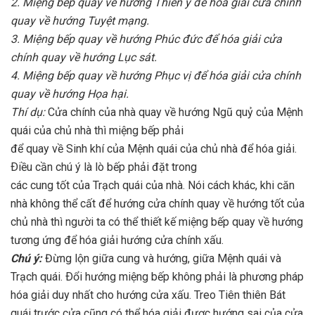
2. Miệng bếp quay về hướng Thiên y để hóa giải cửa chính
quay về hướng Tuyệt mạng.
3. Miệng bếp quay về hướng Phúc đức để hóa giải cửa
chính quay về hướng Lục sát.
4. Miệng bếp quay về hướng Phục vị để hóa giải cửa chính
quay về hướng Họa hại.
Thí dụ:
Cửa chính của nhà quay về hướng Ngũ quỷ của Mệnh
quái của chủ nhà thì miệng bếp phải
để quay về Sinh khí của Mệnh quái của chủ nhà để hóa giải.
Ðiều cần chú ý là lò bếp phải đặt trong
các cung tốt của Trạch quái của nhà. Nói cách khác, khi căn
nhà không thể cất để hướng cửa chính quay về hướng tốt của
chủ nhà thì người ta có thể thiết kế miệng bếp quay về hướng
tương ứng để hóa giải hướng cửa chính xấu.
Chú ý:
Đừng lộn giữa cung và hướng, giữa Mệnh quái và
Trạch quái. Ðổi hướng miệng bếp không phải là phương pháp
hóa giải duy nhất cho hướng cửa xấu. Treo Tiên thiên Bát
quái trước cửa cũng có thể hóa giải được hướng sai của cửa