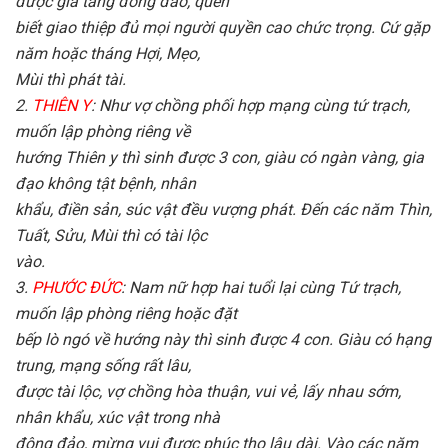
được gia tăng đông đảo, quen
biết giao thiệp đủ mọi người quyền cao chức trọng. Cứ gặp
năm hoặc tháng Hợi, Mẹo,
Mùi thì phát tài.
2.
THIÊN Y
: Như vợ chồng phối hợp mạng cùng tứ trạch,
muốn lập phòng riêng về
hướng Thiên y thì sinh được 3 con, giàu có ngàn vàng, gia
đạo không tật bệnh, nhân
khẩu, điền sản, súc vật đều vượng phát. Ðến các năm Thìn,
Tuất, Sửu, Mùi thì có tài lộc
vào.
3.
PHƯỚC ÐỨC
: Nam nữ hợp hai tuổi lại cùng Tứ trạch,
muốn lập phòng riêng hoặc đặt
bếp lò ngó về hướng này thì sinh được 4 con. Giàu có hạng
trung, mạng sống rất lâu,
được tài lộc, vợ chồng hòa thuận, vui vẻ, lấy nhau sớm,
nhân khẩu, xúc vật trong nhà
đông đảo, mừng vui được phúc thọ lâu dài. Vào các năm