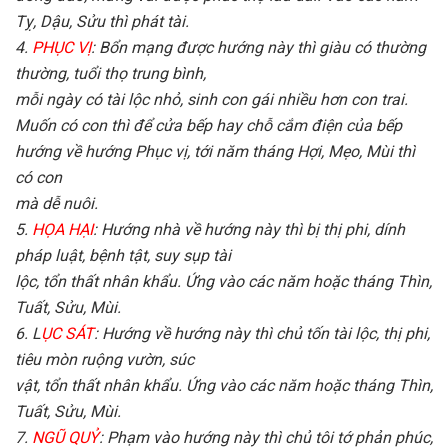
Tỵ, Dậu, Sửu thì phát tài.
4.
PHỤC VỊ
: Bổn mạng được hướng này thì giàu có thường
thường, tuổi thọ trung bình,
mỗi ngày có tài lộc nhỏ, sinh con gái nhiều hơn con trai.
Muốn có con thì để cửa bếp hay chỗ cắm điện của bếp
hướng về hướng Phục vị, tới năm tháng Hợi, Mẹo, Mùi thì
có con
mà dễ nuôi.
5.
HỌA HẠI
: Hướng nhà về hướng này thì bị thị phi, dính
pháp luật, bệnh tật, suy sụp tài
lộc, tổn thất nhân khẩu. Ứng vào các năm hoặc tháng Thìn,
Tuất, Sửu, Mùi.
6. L
ỤC SÁT
: Hướng về hướng này thì chủ tốn tài lộc, thị phi,
tiêu mòn ruộng vườn, súc
vật, tổn thất nhân khẩu. Ứng vào các năm hoặc tháng Thìn,
Tuất, Sửu, Mùi.
7.
NGŨ QUỶ
: Phạm vào hướng này thì chủ tôi tớ phản phúc,