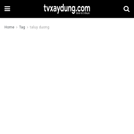
Home
Tag
taluy dương