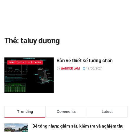
Thẻ:
taluy dương
Bản vẽ thiết kế tường chắn
GIAO THÔNG, HẠ TẦNG
BY
WANDER LAM
19/06/2021
Trending
Comments
Latest
Bê tông nhựa: giám sát, kiểm tra và nghiệm thu