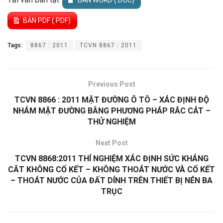
BẢN PDF (.PDF)
Tags:
8867 : 2011
TCVN 8867 : 2011
Previous Post
TCVN 8866 : 2011 MẶT ĐƯỜNG Ô TÔ – XÁC ĐỊNH ĐỘ
NHÁM MẶT ĐƯỜNG BẰNG PHƯƠNG PHÁP RẮC CÁT –
THỬ NGHIỆM
Next Post
TCVN 8868:2011 THÍ NGHIỆM XÁC ĐỊNH SỨC KHÁNG
CẮT KHÔNG CỐ KẾT – KHÔNG THOÁT NƯỚC VÀ CỐ KẾT
– THOÁT NƯỚC CỦA ĐẤT DÍNH TRÊN THIẾT BỊ NÉN BA
TRỤC