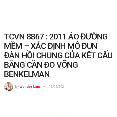
TCVN 8867 : 2011 ÁO ĐƯỜNG
MỀM – XÁC ĐỊNH MÔ ĐUN
ĐÀN HỒI CHUNG CỦA KẾT CẤU
BẰNG CẦN ĐO VÕNG
BENKELMAN
by
Wander Lam
19/06/2021