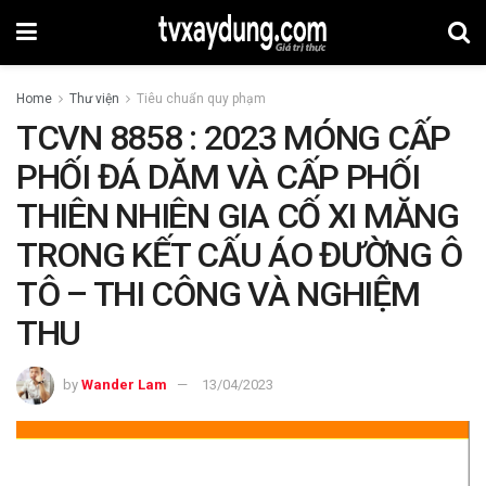
Home
Thư viện
Tiêu chuẩn quy phạm
TCVN 8858 : 2023 MÓNG CẤP
PHỐI ĐÁ DĂM VÀ CẤP PHỐI
THIÊN NHIÊN GIA CỐ XI MĂNG
TRONG KẾT CẤU ÁO ĐƯỜNG Ô
TÔ – THI CÔNG VÀ NGHIỆM
THU
by
Wander Lam
13/04/2023