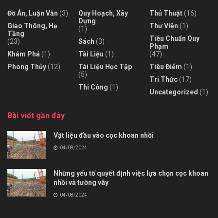
Đồ Án, Luận Văn
(3)
Quy Hoạch, Xây
Thủ Thuật
(16)
Dựng
Giao Thông, Hạ
Thư Viện
(1)
(1)
Tầng
Tiêu Chuẩn Quy
(23)
Sách
(3)
Phạm
Khám Phá
(1)
Tài Liệu
(1)
(47)
Phong Thủy
(12)
Tài Liệu Học Tập
Tiêu Điểm
(1)
(5)
Tri Thức
(17)
Thi Công
(1)
Uncategorized
(1)
Bài viết gần đây
Vật liệu đầu vào cọc khoan nhồi
04/08/2024
Những yếu tố quyết định việc lựa chọn cọc khoan
nhồi và tường vây
04/08/2024