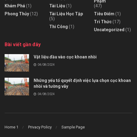
Phạm
Khám Phá
(1)
Tài Liệu
(1)
(47)
Phong Thủy
(12)
Tài Liệu Học Tập
Tiêu Điểm
(1)
(5)
Tri Thức
(17)
Thi Công
(1)
Uncategorized
(1)
Bài viết gần đây
Vật liệu đầu vào cọc khoan nhồi
04/08/2024
Những yếu tố quyết định việc lựa chọn cọc khoan
nhồi và tường vây
04/08/2024
Home 1
Privacy Policy
Sample Page