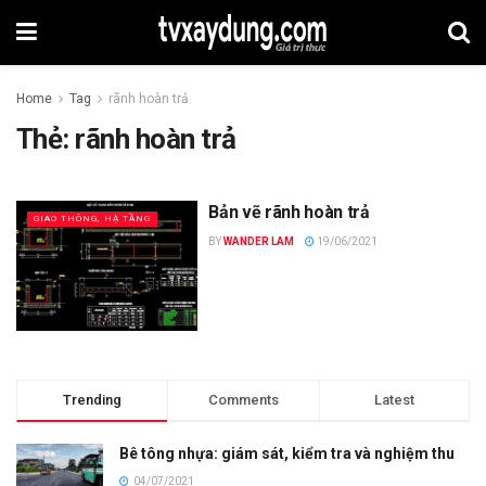
Home
Tag
rãnh hoàn trả
Thẻ:
rãnh hoàn trả
Bản vẽ rãnh hoàn trả
GIAO THÔNG, HẠ TẦNG
BY
WANDER LAM
19/06/2021
Trending
Comments
Latest
Bê tông nhựa: giám sát, kiểm tra và nghiệm thu
04/07/2021