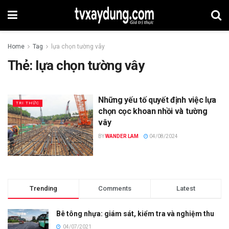
Home
Tag
lựa chọn tường vây
Thẻ:
lựa chọn tường vây
Những yếu tố quyết định việc lựa
TRI THỨC
chọn cọc khoan nhồi và tường
vây
BY
WANDER LAM
04/08/2024
Trending
Comments
Latest
Bê tông nhựa: giám sát, kiểm tra và nghiệm thu
04/07/2021