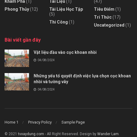
Khám Phá
(1)
Tài Liệu
(1)
(47)
Phong Thủy
(12)
Tài Liệu Học Tập
Tiêu Điểm
(1)
(5)
Tri Thức
(17)
Thi Công
(1)
Uncategorized
(1)
Bài viết gần đây
Vật liệu đầu vào cọc khoan nhồi
04/08/2024
Những yếu tố quyết định việc lựa chọn cọc khoan
nhồi và tường vây
04/08/2024
Home 1
Privacy Policy
Sample Page
© 2021
tvxaydung.com
- All Right Reserved. Design by
Wander Lam
.