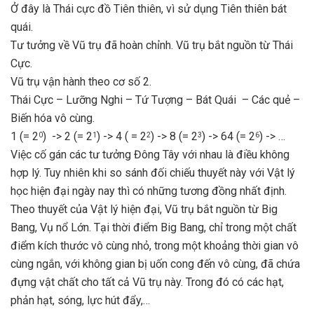
Ở đây là Thái cực đồ Tiên thiên, vì sử dụng Tiên thiên bát
quái.
Tư tưởng về Vũ trụ đã hoàn chỉnh. Vũ trụ bắt nguồn từ Thái
Cực.
Vũ trụ vận hành theo cơ số 2.
Thái Cực – Lưỡng Nghi – Tứ Tượng – Bát Quái – Các quẻ –
Biến hóa vô cùng.
1 (= 2
) -> 2 (= 2
) -> 4 ( = 2
) -> 8 (= 2
) -> 64 (= 2
) -> …
0
1
2
3
6
Việc cố gán các tư tưởng Đông Tây với nhau là điều không
hợp lý. Tuy nhiên khi so sánh đối chiếu thuyết này với Vật lý
học hiện đại ngày nay thì có những tương đồng nhất định.
Theo thuyết của Vật lý hiện đại, Vũ trụ bắt nguồn từ Big
Bang, Vụ nổ Lớn. Tại thời điểm Big Bang, chỉ trong một chất
điểm kích thước vô cùng nhỏ, trong một khoảng thời gian vô
cùng ngắn, với không gian bị uốn cong đến vô cùng, đã chứa
đựng vật chất cho tất cả Vũ trụ này. Trong đó có các hạt,
phản hạt, sóng, lực hút đẩy,…