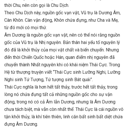
thời Chu, nên còn gọi là Chu Dịch.
Theo Chu Dịch này, nguồn gốc vạn vật, Vũ trụ là Dương Âm,
Càn Khôn. Càn vận động, Khôn chứa đựng, như Cha và Mẹ,
từ đó mới có mọi thứ.
Âm Dương là nguồn gốc vạn vật, nên có thể nói rằng nguồn
gốc của Vũ trụ là Nhị nguyên. Bản thân hai yếu tố nguyên lý
đó đã là khởi thủy của mọi vật chất và biến chuyển. Nhưng
đến thời Chiến Quốc hoặc Hán, quan điểm nhị nguyên đã
chuyển thành Nhất nguyên khi có khái niệm Thái Cực. Trong
Hệ từ thượng truyện viết “Thái Cực sinh Lưỡng Nghi, Lưỡng
Nghi sinh Tứ Tượng, Tứ tượng sinh Bát quái”.
Thái Cực nghĩa là hơn hết tất thảy, trước hết tất thảy, trong
lòng nó chứa đựng tất cả những nguồn gốc cho sự vận
động, trong nó có cả Âm lẫn Dương, nhưng là Âm Dương
chưa tách biệt, mà vẫn còn nhất thể. Thái Cực là cái nguồn vô
tận khởi thủy, là khí tiên thiên, linh căn bất sinh bất diệt chứa
đựng Âm Dương.