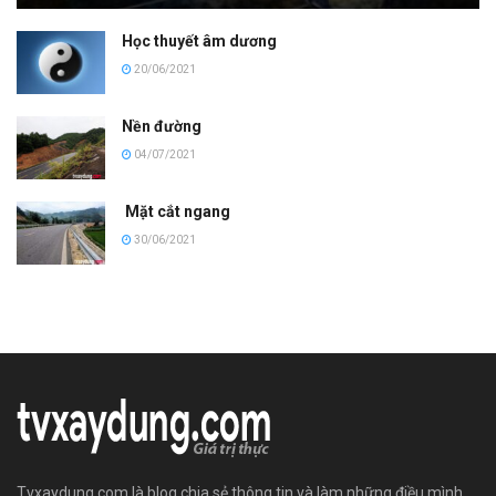
Học thuyết âm dương
20/06/2021
Nền đường
04/07/2021
Mặt cắt ngang
30/06/2021
Tvxaydung.com là blog chia sẻ thông tin và làm những điều mình