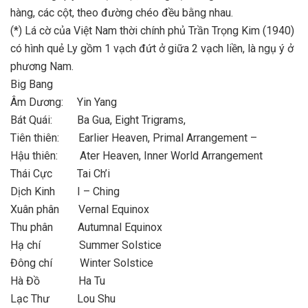
hàng, các cột, theo đường chéo đều bằng nhau.
(*) Lá cờ của Việt Nam thời chính phủ Trần Trọng Kim (1940)
có hình quẻ Ly gồm 1 vạch đứt ở giữa 2 vạch liền, là ngụ ý ở
phương Nam.
Big Bang
Âm Dương: Yin Yang
Bát Quái: Ba Gua, Eight Trigrams,
Tiên thiên: Earlier Heaven, Primal Arrangement –
Hậu thiên: Ater Heaven, Inner World Arrangement
Thái Cực Tai Ch’i
Dịch Kinh I – Ching
Xuân phân Vernal Equinox
Thu phân Autumnal Equinox
Hạ chí Summer Solstice
Đông chí Winter Solstice
Hà Đồ Ha Tu
Lạc Thư Lou Shu