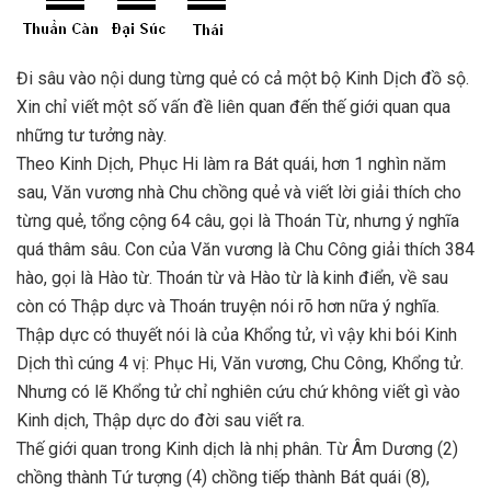
Đi sâu vào nội dung từng quẻ có cả một bộ Kinh Dịch đồ sộ.
Xin chỉ viết một số vấn đề liên quan đến thế giới quan qua
những tư tưởng này.
Theo Kinh Dịch, Phục Hi làm ra Bát quái, hơn 1 nghìn năm
sau, Văn vương nhà Chu chồng quẻ và viết lời giải thích cho
từng quẻ, tổng cộng 64 câu, gọi là Thoán Từ, nhưng ý nghĩa
quá thâm sâu. Con của Văn vương là Chu Công giải thích 384
hào, gọi là Hào từ. Thoán từ và Hào từ là kinh điển, về sau
còn có Thập dực và Thoán truyện nói rõ hơn nữa ý nghĩa.
Thập dực có thuyết nói là của Khổng tử, vì vậy khi bói Kinh
Dịch thì cúng 4 vị: Phục Hi, Văn vương, Chu Công, Khổng tử.
Nhưng có lẽ Khổng tử chỉ nghiên cứu chứ không viết gì vào
Kinh dịch, Thập dực do đời sau viết ra.
Thế giới quan trong Kinh dịch là nhị phân. Từ Âm Dương (2)
chồng thành Tứ tượng (4) chồng tiếp thành Bát quái (8),