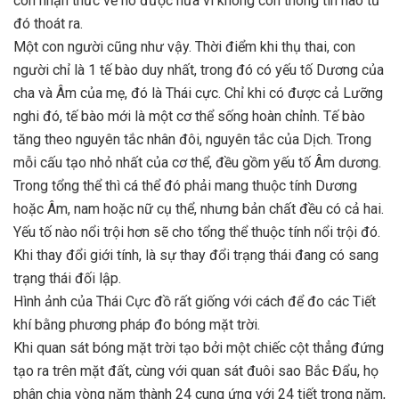
còn nhận thức về nó được nữa vì không còn thông tin nào từ
đó thoát ra.
Một con người cũng như vậy. Thời điểm khi thụ thai, con
người chỉ là 1 tế bào duy nhất, trong đó có yếu tố Dương của
cha và Âm của mẹ, đó là Thái cực. Chỉ khi có được cả Lưỡng
nghi đó, tế bào mới là một cơ thể sống hoàn chỉnh. Tế bào
tăng theo nguyên tắc nhân đôi, nguyên tắc của Dịch. Trong
mỗi cấu tạo nhỏ nhất của cơ thể, đều gồm yếu tố Âm dương.
Trong tổng thể thì cá thể đó phải mang thuộc tính Dương
hoặc Âm, nam hoặc nữ cụ thể, nhưng bản chất đều có cả hai.
Yếu tố nào nổi trội hơn sẽ cho tổng thể thuộc tính nổi trội đó.
Khi thay đổi giới tính, là sự thay đổi trạng thái đang có sang
trạng thái đối lập.
Hình ảnh của Thái Cực đồ rất giống với cách để đo các Tiết
khí bằng phương pháp đo bóng mặt trời.
Khi quan sát bóng mặt trời tạo bởi một chiếc cột thẳng đứng
tạo ra trên mặt đất, cùng với quan sát đuôi sao Bắc Đẩu, họ
phân chia vòng năm thành 24 cung ứng với 24 tiết trong năm,