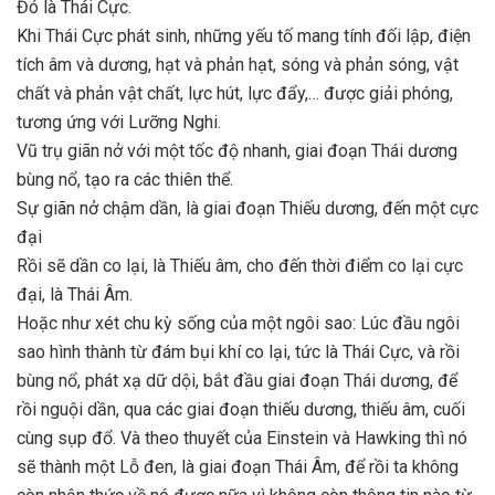
Đó là Thái Cực.
Khi Thái Cực phát sinh, những yếu tố mang tính đối lập, điện
tích âm và dương, hạt và phản hạt, sóng và phản sóng, vật
chất và phản vật chất, lực hút, lực đẩy,… được giải phóng,
tương ứng với Lưỡng Nghi.
Vũ trụ giãn nở với một tốc độ nhanh, giai đoạn Thái dương
bùng nổ, tạo ra các thiên thể.
Sự giãn nở chậm dần, là giai đoạn Thiếu dương, đến một cực
đại
Rồi sẽ dần co lại, là Thiếu âm, cho đến thời điểm co lại cực
đại, là Thái Âm.
Hoặc như xét chu kỳ sống của một ngôi sao: Lúc đầu ngôi
sao hình thành từ đám bụi khí co lại, tức là Thái Cực, và rồi
bùng nổ, phát xạ dữ dội, bắt đầu giai đoạn Thái dương, để
rồi nguội dần, qua các giai đoạn thiếu dương, thiếu âm, cuối
cùng sụp đổ. Và theo thuyết của Einstein và Hawking thì nó
sẽ thành một Lỗ đen, là giai đoạn Thái Âm, để rồi ta không