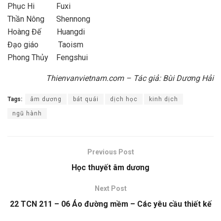
Phục Hi Fuxi
Thần Nông Shennong
Hoàng Đế Huangdi
Đạo giáo Taoism
Phong Thủy Fengshui
Thienvanvietnam.com – Tác giả: Bùi Dương Hải
Tags:
âm dương
bát quái
dịch học
kinh dịch
ngũ hành
Previous Post
Học thuyết âm dương
Next Post
22 TCN 211 – 06 Áo đường mềm – Các yêu cầu thiết kế