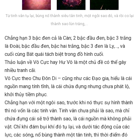
Từ tinh vân tụ lại, bùng nổ thành siêu tân tinh, một ngôi sao đỏ, và rồi co lại
thành sao lùn trắng,…
Chẳng hạn 3 bậc đen cả là Càn; 2 bậc đầu đen, bậc 3 trắng
là Đoài; bậc đầu đen, bậc hai trắng, bậc 3 đen là Ly,…, và
cuối cùng Bát quái tách biệt trong đồ hình cuối.
Thảo luận về Vô Cực hay Hư Vô là một chủ đề có thể gây
nhiều tranh cãi.
Vô Cực theo Chu Đôn Di – cũng như các Đạo gia, hiểu là cái
nguồn mang tính tĩnh, là cái chứa đựng nhưng chưa phát lộ,
khởi thủy tiềm phục.
Chẳng hạn với một ngôi sao, trước khi nó thực sự hình thành
thì nó vốn là các tinh vân. Tinh vân chưa phải là sao, mà chỉ
chứa đựng cái sẽ trở thành sao, là cái nguồn mà không phải
vật. Chỉ khi đám bụi khí đó tụ lại, và dưới tác động của các
lực, các sóng, nổ bùng thành một tân tinh, thì thời điểm đó