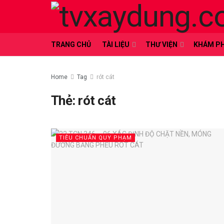
TRANG CHỦ
TÀI LIỆU
THƯ VIỆN
KHÁM P
Home
Tag
rót cát
Thẻ:
rót cát
TIÊU CHUẨN QUY PHẠM