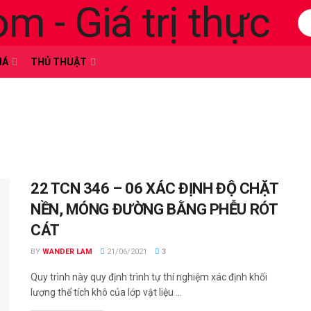
HÁ
THỦ THUẬT
22 TCN 346 – 06 XÁC ĐỊNH ĐỘ CHẶT
NỀN, MÓNG ĐƯỜNG BẰNG PHỄU RÓT
CÁT
BY
WANDER LAM
21/06/2021
3
Quy trình này quy định trình tự thí nghiệm xác định khối
lượng thể tích khô của lớp vật liệu ...