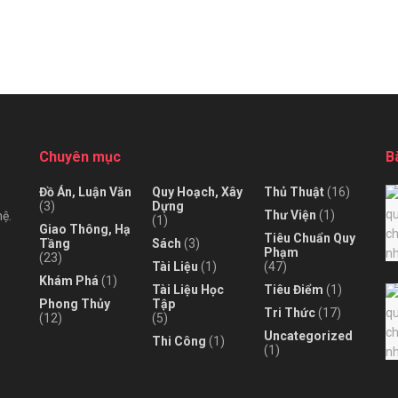
Chuyên mục
B
Đồ Án, Luận Văn
Quy Hoạch, Xây
Thủ Thuật
(16)
(3)
Dựng
Thư Viện
(1)
hệ.
(1)
Giao Thông, Hạ
Tiêu Chuẩn Quy
Tầng
Sách
(3)
Phạm
(23)
Tài Liệu
(1)
(47)
Khám Phá
(1)
Tài Liệu Học
Tiêu Điểm
(1)
Phong Thủy
Tập
Tri Thức
(17)
(12)
(5)
Uncategorized
Thi Công
(1)
(1)