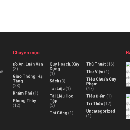
Chuyên mục
B
Đồ Án, Luận Văn
Quy Hoạch, Xây
Thủ Thuật
(16)
(3)
Dựng
Thư Viện
(1)
hệ.
(1)
Giao Thông, Hạ
Tiêu Chuẩn Quy
Tầng
Sách
(3)
Phạm
(23)
Tài Liệu
(1)
(47)
Khám Phá
(1)
Tài Liệu Học
Tiêu Điểm
(1)
Phong Thủy
Tập
Tri Thức
(17)
(12)
(5)
Uncategorized
Thi Công
(1)
(1)