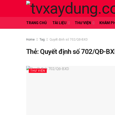
TRANG CHỦ
TÀI LIỆU
THƯ VIỆN
KHÁM P
Home
Tag
Quyết định số 702/QĐ-BXD
Thẻ:
Quyết định số 702/QĐ-B
THƯ VIỆN