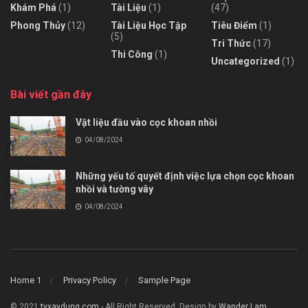
Khám Phá
(1)
Tài Liệu
(1)
(47)
Phong Thủy
(12)
Tài Liệu Học Tập
Tiêu Điểm
(1)
(5)
Tri Thức
(17)
Thi Công
(1)
Uncategorized
(1)
Bài viết gần đây
Vật liệu đầu vào cọc khoan nhồi
04/08/2024
Những yếu tố quyết định việc lựa chọn cọc khoan
nhồi và tường vây
04/08/2024
Home 1
Privacy Policy
Sample Page
© 2021
tvxaydung.com
- All Right Reserved. Design by
Wander Lam
.