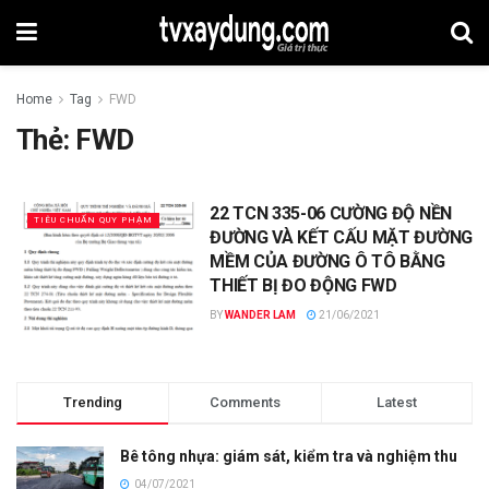
Home
Tag
FWD
Thẻ:
FWD
22 TCN 335-06 CƯỜNG ĐỘ NỀN
TIÊU CHUẨN QUY PHẠM
ĐƯỜNG VÀ KẾT CẤU MẶT ĐƯỜNG
MỀM CỦA ĐƯỜNG Ô TÔ BẰNG
THIẾT BỊ ĐO ĐỘNG FWD
BY
WANDER LAM
21/06/2021
Trending
Comments
Latest
Bê tông nhựa: giám sát, kiểm tra và nghiệm thu
04/07/2021