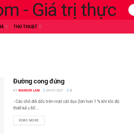
HÁ
THỦ THUẬT
Đường cong đứng
BY
WANDER LAM
04/07/2021
0
- Các chỗ đổi dốc trên mặt cắt dọc (lớn hơn 1 % khi tốc độ
thiết kế ≥ 60 ...
READ MORE