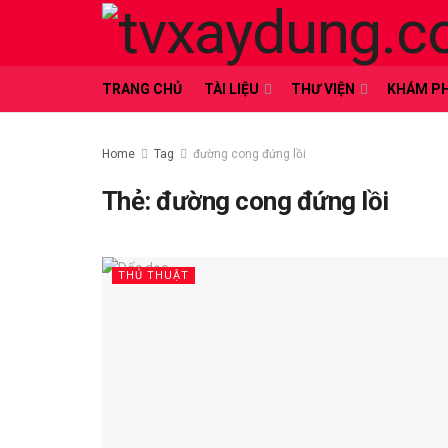
TRANG CHỦ
TÀI LIỆU
THƯ VIỆN
KHÁM P
Home
Tag
đường cong đứng lồi
Thẻ:
đường cong đứng lồi
THỦ THUẬT