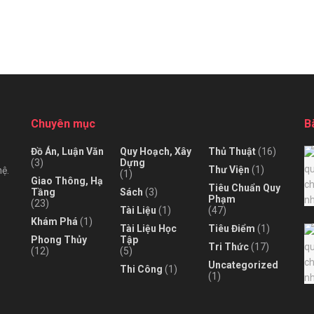
Chuyên mục
B
Đồ Án, Luận Văn
Quy Hoạch, Xây
Thủ Thuật
(16)
(3)
Dựng
Thư Viện
(1)
hệ.
(1)
Giao Thông, Hạ
Tiêu Chuẩn Quy
Tầng
Sách
(3)
Phạm
(23)
Tài Liệu
(1)
(47)
Khám Phá
(1)
Tài Liệu Học
Tiêu Điểm
(1)
Phong Thủy
Tập
Tri Thức
(17)
(12)
(5)
Uncategorized
Thi Công
(1)
(1)