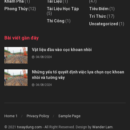
Khám Phá
(1)
Tài Liệu
(1)
(47)
Phong Thủy
(12)
Tài Liệu Học Tập
Tiêu Điểm
(1)
(5)
Tri Thức
(17)
Thi Công
(1)
Uncategorized
(1)
Bài viết gần đây
Vật liệu đầu vào cọc khoan nhồi
04/08/2024
Những yếu tố quyết định việc lựa chọn cọc khoan
nhồi và tường vây
04/08/2024
Home 1
Privacy Policy
Sample Page
© 2021
tvxaydung.com
- All Right Reserved. Design by
Wander Lam
.